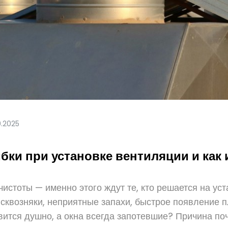
9.2025
ки при установке вентиляции и как 
истоты — именно этого ждут те, кто решается на ус
сквозняки, неприятные запахи, быстрое появление п
вится душно, а окна всегда запотевшие? Причина поч