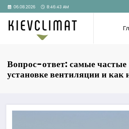
Перейти
06.08.2026
8:46:45 AM
к
содержимому
Г
Вопрос-ответ: самые частые
установке вентиляции и как 