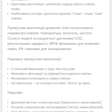
Припливна вентиляція: забезпечує подачу свіжого повітря
ззовні.
Комбінована система: одночасно видаляє “старе” і подає “нове”
повітря.
Примусова вентиляція дозволяє чітко контролювати
параметри повітря: температуру, вологість, чистоту.
Сучасні моделі оснащуються датчиками СО2,
регуляторами швидкості, HEPA-фільтрами для алергіків і
навіть УФ-лампами для знезараження.
Переваги примусової вентиляції:
Стабільний мікроклімат у будь-яку пору року.
Можливість фільтрації та підігріву/охолодження повітря.
Регульована інтенсивність обміну повітря.
Автоматизація – не потрібно постійно “бігати” до вікна.
Недоліки:
Дорожчий монтаж та експлуатація (компоненти, проектування).
Потреба у регулярному обслуговуванні (чистка, заміна фільтрів).
Певний рівень шуму від вентиляторів (якість залежить від