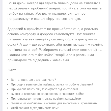
Всі ці дрібні негаразди звучать звично, доки не з’являться
перші реальні проблеми: алергії, постійна втома чи навіть
грибок на стінах. Усе це, як правило, сигнал про
неправильну чи взагалі відсутню вентиляцію.
Здоровий мікроклімат – не щось абстрактне, а реальна
основа комфорту й доброго самопочуття. Тут виникає
питання: яку вентиляційну систему обрати для дому чи
офісу? А ще – що врахувати, аби гроші, вкладені у техніку,
не пішли на вітер? Розбираємо головні типи вентиляції та
нюанси кожного – без зайвої теорії, але з реальними
прикладами та підводними каменями.
Зміст:
Вентиляція: що є що і для чого?
Природна вентиляція: наївна класика чи робоче рішення?
Примусова вентиляція: комфорт під контролем
Витяжна вентиляція: коли потрібно “вигнати” зайве
Припливна вентиляція: свіже повітря за графіком
Змішані чи комбіновані системи: для вибагливих і креативних
Який варіант підходить саме вам?