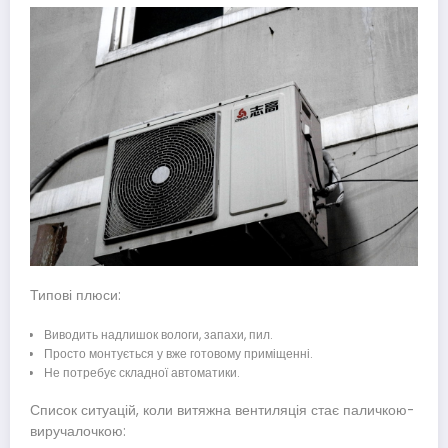
Типові плюси:
Виводить надлишок вологи, запахи, пил.
Просто монтується у вже готовому приміщенні.
Не потребує складної автоматики.
Список ситуацій, коли витяжна вентиляція стає паличкою-
виручалочкою: