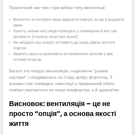
Практичний чек-лист при виборі типу вентиляції:
Визначте, чи потрібно лише видаляти повітря, чи ще й додавати
свіже.
Оцініть, скільки часу люди проводять у приміщенні й яка там
активність (спальня, спортзал, кухня).
Не забудьте про алергії, чутливість до шуму, рівень чистоти
повітря.
Зверніть увагу на можливість встановлення системи у вже
готовий інтер’єр.
Багато хто ігнорує вентиляцію, надягаючи “рожеві
окуляри” і сподіваючись на стару добру форточку. З
роками стає очевидно: інвестиції у правильний обмін
повітря окупаються не лише комфортом, а й здоров’ям.
Висновок: вентиляція – це не
просто “опція”, а основа якості
життя