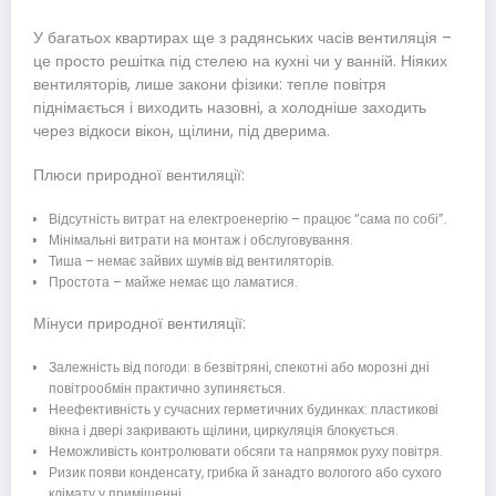
У багатьох квартирах ще з радянських часів вентиляція –
це просто решітка під стелею на кухні чи у ванній. Ніяких
вентиляторів, лише закони фізики: тепле повітря
піднімається і виходить назовні, а холодніше заходить
через відкоси вікон, щілини, під дверима.
Плюси природної вентиляції:
Відсутність витрат на електроенергію – працює “сама по собі”.
Мінімальні витрати на монтаж і обслуговування.
Тиша – немає зайвих шумів від вентиляторів.
Простота – майже немає що ламатися.
Мінуси природної вентиляції:
Залежність від погоди: в безвітряні, спекотні або морозні дні
повітрообмін практично зупиняється.
Неефективність у сучасних герметичних будинках: пластикові
вікна і двері закривають щілини, циркуляція блокується.
Неможливість контролювати обсяги та напрямок руху повітря.
Ризик появи конденсату, грибка й занадто вологого або сухого
клімату у приміщенні.