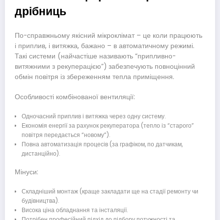
дрібниць
По-справжньому якісний мікроклімат – це коли працюють
і приплив, і витяжка, бажано – в автоматичному режимі.
Такі системи (найчастіше називають “припливно-
витяжними з рекуперацією”) забезпечують повноцінний
обмін повітря із збереженням тепла приміщення.
Особливості комбінованої вентиляції:
Одночасний приплив і витяжка через одну систему.
Економія енергії за рахунок рекуператора (тепло із “старого”
повітря передається “новому”).
Повна автоматизація процесів (за графіком, по датчикам,
дистанційно).
Мінуси:
Складніший монтаж (краще закладати ще на стадії ремонту чи
будівництва).
Висока ціна обладнання та інсталяції.
Потрібен професійний підхід до підбору потужності та