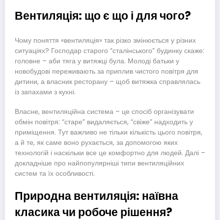
Вентиляція: що є що і для чого?
Чому поняття «вентиляція» так різко змінюється у різних
ситуаціях? Господар старого “сталінського” будинку скаже:
головне – аби тяга у витяжці була. Молоді батьки у
новобудові переживають за приплив чистого повітря для
дитини, а власник ресторану – щоб витяжка справлялась
із запахами з кухні.
Власне, вентиляційна система – це спосіб організувати
обмін повітря: “старе” видаляється, “свіже” надходить у
приміщення. Тут важливо не тільки кількість цього повітря,
а й те, як саме воно рухається, за допомогою яких
технологій і наскільки все це комфортно для людей. Далі –
докладніше про найпопулярніші типи вентиляційних
систем та їх особливості.
Природна вентиляція: наївна
класика чи робоче рішення?