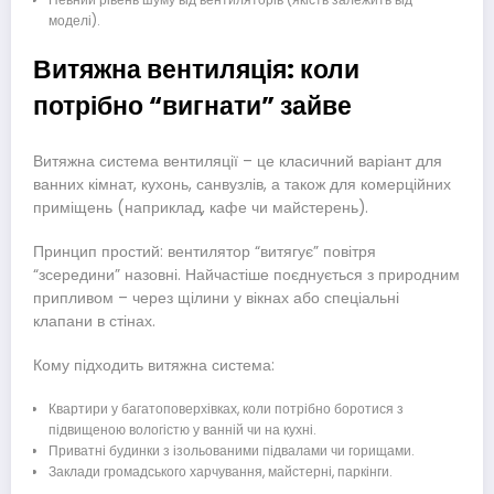
моделі).
Витяжна вентиляція: коли
потрібно “вигнати” зайве
Витяжна система вентиляції – це класичний варіант для
ванних кімнат, кухонь, санвузлів, а також для комерційних
приміщень (наприклад, кафе чи майстерень).
Принцип простий: вентилятор “витягує” повітря
“зсередини” назовні. Найчастіше поєднується з природним
припливом – через щілини у вікнах або спеціальні
клапани в стінах.
Кому підходить витяжна система:
Квартири у багатоповерхівках, коли потрібно боротися з
підвищеною вологістю у ванній чи на кухні.
Приватні будинки з ізольованими підвалами чи горищами.
Заклади громадського харчування, майстерні, паркінги.