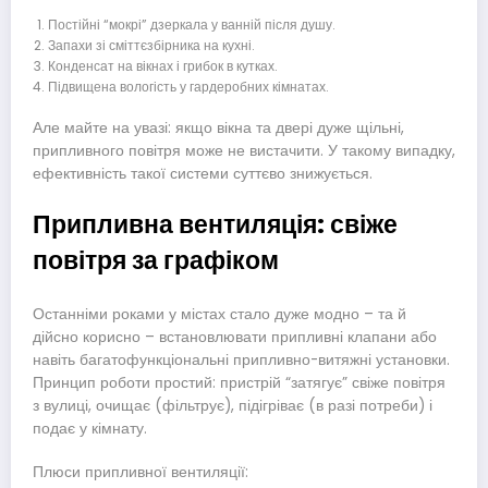
Постійні “мокрі” дзеркала у ванній після душу.
Запахи зі сміттєзбірника на кухні.
Конденсат на вікнах і грибок в кутках.
Підвищена вологість у гардеробних кімнатах.
Але майте на увазі: якщо вікна та двері дуже щільні,
припливного повітря може не вистачити. У такому випадку,
ефективність такої системи суттєво знижується.
Припливна вентиляція: свіже
повітря за графіком
Останніми роками у містах стало дуже модно – та й
дійсно корисно – встановлювати припливні клапани або
навіть багатофункціональні припливно-витяжні установки.
Принцип роботи простий: пристрій “затягує” свіже повітря
з вулиці, очищає (фільтрує), підігріває (в разі потреби) і
подає у кімнату.
Плюси припливної вентиляції: