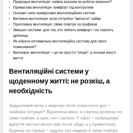
Природна вентиляція: наївна класика чи робоче рішення?
Примусова вентиляція: комфорт під контролем
Основні типи примусових вентиляційних систем:
Витяжна вентиляція: коли потрібно “вигнати” зайве
Припливна вентиляція: свіже повітря за графіком
Змішані системи: для тих, хто любить комфорт і не терпить
дрібниць
Як обрати оптимальну вентиляційну систему для свого
помешкання?
Висновок: вентиляція – це не просто “опція”, а основа якості
життя
Вентиляційні системи у
щоденному житті: не розкіш, а
необхідність
Задушливий вечір у квартирі після спекотного дня –
знайома ситуація? Відчиняєш вікно, а з вулиці долинає не
свіже повітря, а шум, пил і запахи. У офісі – набридливе
відчуття нестачі кисню вже після обіду, а у приватному
будинку на горищі – задуха, хоч надворі й свіже повітря.