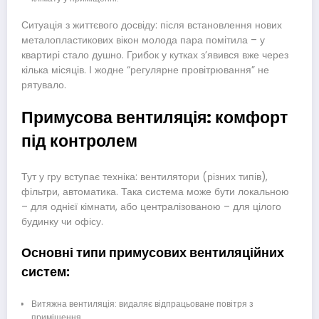
Ситуація з життєвого досвіду: після встановлення нових
металопластикових вікон молода пара помітила – у
квартирі стало душно. Грибок у кутках з’явився вже через
кілька місяців. І жодне “регулярне провітрювання” не
рятувало.
Примусова вентиляція: комфорт
під контролем
Тут у гру вступає техніка: вентилятори (різних типів),
фільтри, автоматика. Така система може бути локальною
– для однієї кімнати, або централізованою – для цілого
будинку чи офісу.
Основні типи примусових вентиляційних
систем:
Витяжна вентиляція: видаляє відпрацьоване повітря з
приміщення.