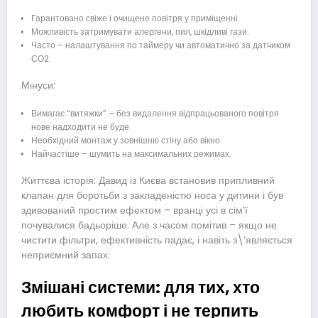
Гарантовано свіже і очищене повітря у приміщенні.
Можливість затримувати алергени, пил, шкідливі гази.
Часто – налаштування по таймеру чи автоматично за датчиком
СО2.
Мінуси:
Вимагає “витяжки” – без видалення відпрацьованого повітря
нове надходити не буде.
Необхідний монтаж у зовнішню стіну або вікно.
Найчастіше – шумить на максимальних режимах.
Життєва історія: Давид із Києва встановив припливний
клапан для боротьби з закладеністю носа у дитини і був
здивований простим ефектом – вранці усі в сім’ї
почувалися бадьоріше. Але з часом помітив – якщо не
чистити фільтри, ефективність падає, і навіть з\’являється
неприємний запах.
Змішані системи: для тих, хто
любить комфорт і не терпить