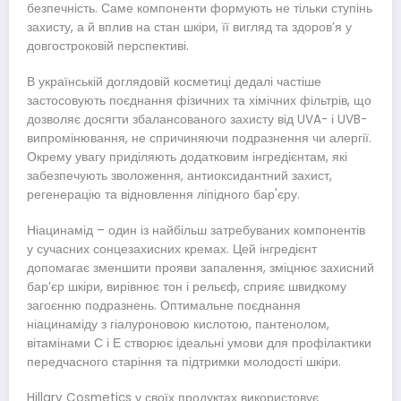
безпечність. Саме компоненти формують не тільки ступінь
захисту, а й вплив на стан шкіри, її вигляд та здоров’я у
довгостроковій перспективі.
В українській доглядовій косметиці дедалі частіше
застосовують поєднання фізичних та хімічних фільтрів, що
дозволяє досягти збалансованого захисту від UVA- і UVB-
випромінювання, не спричиняючи подразнення чи алергії.
Окрему увагу приділяють додатковим інгредієнтам, які
забезпечують зволоження, антиоксидантний захист,
регенерацію та відновлення ліпідного бар'єру.
Ніацинамід – один із найбільш затребуваних компонентів
у сучасних сонцезахисних кремах. Цей інгредієнт
допомагає зменшити прояви запалення, зміцнює захисний
бар’єр шкіри, вирівнює тон і рельєф, сприяє швидкому
загоєнню подразнень. Оптимальне поєднання
ніацинаміду з гіалуроновою кислотою, пантенолом,
вітамінами С і Е створює ідеальні умови для профілактики
передчасного старіння та підтримки молодості шкіри.
Hillary Cosmetics у своїх продуктах використовує