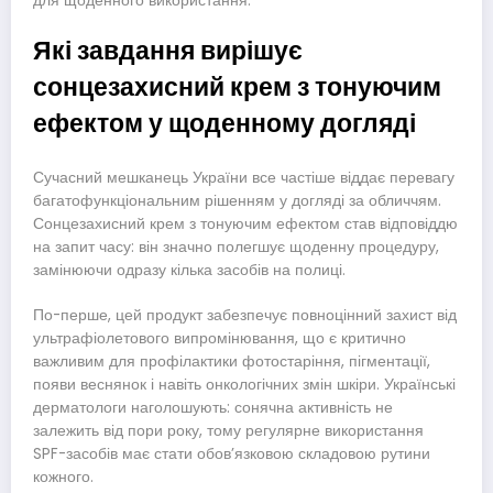
для щоденного використання.
Які завдання вирішує
сонцезахисний крем з тонуючим
ефектом у щоденному догляді
Сучасний мешканець України все частіше віддає перевагу
багатофункціональним рішенням у догляді за обличчям.
Сонцезахисний крем з тонуючим ефектом став відповіддю
на запит часу: він значно полегшує щоденну процедуру,
замінюючи одразу кілька засобів на полиці.
По-перше, цей продукт забезпечує повноцінний захист від
ультрафіолетового випромінювання, що є критично
важливим для профілактики фотостаріння, пігментації,
появи веснянок і навіть онкологічних змін шкіри. Українські
дерматологи наголошують: сонячна активність не
залежить від пори року, тому регулярне використання
SPF-засобів має стати обов’язковою складовою рутини
кожного.