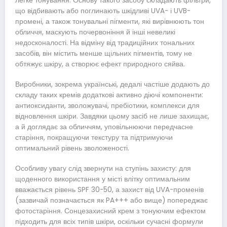
легке тонування. Основу такого засобу складають фільтри,
що відбивають або поглинають шкідливі UVA- і UVB-
промені, а також тонувальні пігменти, які вирівнюють тон
обличчя, маскують почервоніння й інші невеликі
недосконалості. На відміну від традиційних тональних
засобів, він містить менше щільних пігментів, тому не
обтяжує шкіру, а створює ефект природного сяйва.
Виробники, зокрема українські, дедалі частіше додають до
складу таких кремів додаткові активно діючі компоненти:
антиоксиданти, зволожувачі, пребіотики, комплекси для
відновлення шкіри. Завдяки цьому засіб не лише захищає,
а й доглядає за обличчям, уповільнюючи передчасне
старіння, покращуючи текстуру та підтримуючи
оптимальний рівень зволоженості.
Особливу увагу слід звернути на ступінь захисту: для
щоденного використання у місті влітку оптимальним
вважається рівень SPF 30-50, а захист від UVA-променів
(зазвичай позначається як PA+++ або вище) попереджає
фотостаріння. Сонцезахисний крем з тонуючим ефектом
підходить для всіх типів шкіри, оскільки сучасні формули