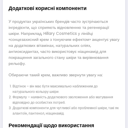
Додаткові корисні компоненти
У продуктах українських брендів часто зустрічаються
інгредієнти, що сприяють відновленню та регенерації
шкіри. Наприклад, Hillary Cosmetics у лінійці
«сонцезахисний крем з тонуючим ефектом» акцентує увагу
на додаткових вітамінах, натуральних оліях,
антиоксидантах, часто використовує ніацинамід для
покращення загального стану шкіри та вирівнювання
рельєфу.
Обираючи такий крем, важливо звернути увагу на:
Відтінок – він має бути максимально наближеним до
натурального кольору шкіри.
Формулу – наявність додаткового зволоження або матування
відповідно до особистих потреб.
Додаткові компоненти для чутливої або проблемної шкіри, такі як
алантоїн, пантенол, ніацинамід.
Рекомендації щодо використання