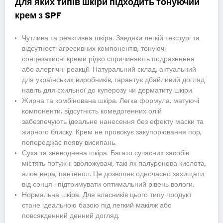
Для яких типів шкіри підходить тонуючий
крем з SPF
Чутлива та реактивна шкіра. Завдяки легкій текстурі та
відсутності агресивних компонентів, тонуючі
сонцезахисні креми рідко спричиняють подразнення
або алергічні реакції. Натуральний склад, актуальний
для українських виробників, гарантує дбайливий догляд
навіть для схильної до куперозу чи дерматиту шкіри.
Жирна та комбінована шкіра. Легка формула, матуючі
компоненти, відсутність комедогенних олій
забезпечують ідеальне нанесення без ефекту маски та
жирного блиску. Крем не провокує закупорювання пор,
попереджає появу висипань.
Суха та зневоднена шкіра. Багато сучасних засобів
містять потужні зволожувачі, такі як гіалуронова кислота,
алое вера, пантенол. Це дозволяє одночасно захищати
від сонця і підтримувати оптимальний рівень вологи.
Нормальна шкіра. Для власників цього типу продукт
стане ідеальною базою під легкий макіяж або
повсякденний денний догляд.