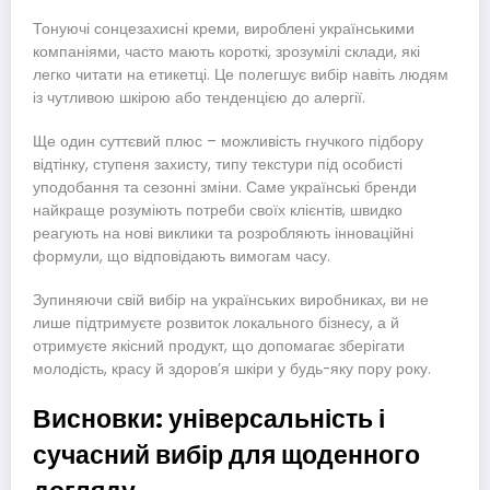
Тонуючі сонцезахисні креми, вироблені українськими
компаніями, часто мають короткі, зрозумілі склади, які
легко читати на етикетці. Це полегшує вибір навіть людям
із чутливою шкірою або тенденцією до алергії.
Ще один суттєвий плюс – можливість гнучкого підбору
відтінку, ступеня захисту, типу текстури під особисті
уподобання та сезонні зміни. Саме українські бренди
найкраще розуміють потреби своїх клієнтів, швидко
реагують на нові виклики та розробляють інноваційні
формули, що відповідають вимогам часу.
Зупиняючи свій вибір на українських виробниках, ви не
лише підтримуєте розвиток локального бізнесу, а й
отримуєте якісний продукт, що допомагає зберігати
молодість, красу й здоровʼя шкіри у будь-яку пору року.
Висновки: універсальність і
сучасний вибір для щоденного