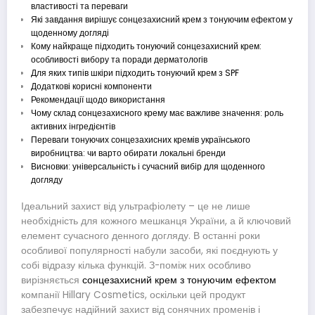
властивості та переваги
Які завдання вирішує сонцезахисний крем з тонуючим ефектом у
щоденному догляді
Кому найкраще підходить тонуючий сонцезахисний крем:
особливості вибору та поради дерматологів
Для яких типів шкіри підходить тонуючий крем з SPF
Додаткові корисні компоненти
Рекомендації щодо використання
Чому склад сонцезахисного крему має важливе значення: роль
активних інгредієнтів
Переваги тонуючих сонцезахисних кремів українського
виробництва: чи варто обирати локальні бренди
Висновки: універсальність і сучасний вибір для щоденного
догляду
Ідеальний захист від ультрафіолету – це не лише
необхідність для кожного мешканця України, а й ключовий
елемент сучасного денного догляду. В останні роки
особливої популярності набули засоби, які поєднують у
собі відразу кілька функцій. З-поміж них особливо
вирізняється
сонцезахисний крем з тонуючим ефектом
компанії Hillary Cosmetics, оскільки цей продукт
забезпечує надійний захист від сонячних променів і