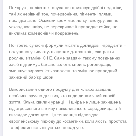
По-друге, делікатне тонування приховує дрібні недоліки,
такі як нерівний тон, почервоніння, пігментні плями,
наслідки акне. Оскільки крем має легку текстуру, він не
ускладнює шкіру, не перекриває її природне сяйво, не
викликає комедонів чи подразнень.
По-третє, сучасні формули містять доглядові інгредієнти –
гіалуронову кислоту, ніацинамід, алантоїн, екстракти
рослин, вітаміни С і Е. Саме завдяки такому поєднанню
засіб підтримує баланс вологи, сприяє регенерації,
зменшує вираженість запалень та зміцнює природний
захисний бар’єр шкіри.
Використання одного продукту для кількох завдань
особливо зручно для тих, хто веде динамічний спосіб
життя. Кілька хвилин уранці – і шкіра не лише захищена
від агресивного впливу навколишнього середовища, а й
виглядає доглянуто. Ця тенденція відповідає
європейському підходу до косметики, коли якість, простота
та ефективність цінуються понад усе.