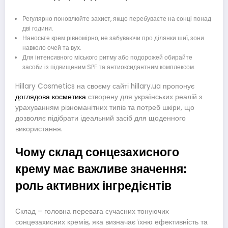
Регулярно поновлюйте захист, якщо перебуваєте на сонці понад
дві години.
Наносьте крем рівномірно, не забуваючи про ділянки шиї, зони
навколо очей та вух.
Для інтенсивного міського ритму або подорожей обирайте
засоби із підвищеним SPF та антиоксидантним комплексом.
Hillary Cosmetics на своєму сайті hillary.ua пропонує
доглядова косметика
створену для українських реалій з
урахуванням різноманітних типів та потреб шкіри, що
дозволяє підібрати ідеальний засіб для щоденного
використання.
Чому склад сонцезахисного
крему має важливе значення:
роль активних інгредієнтів
Склад – головна перевага сучасних тонуючих
сонцезахисних кремів, яка визначає їхню ефективність та