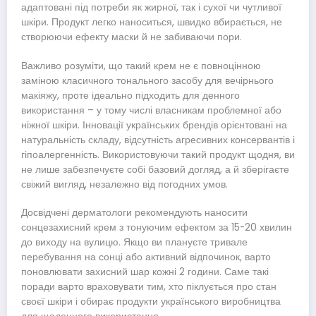
адаптовані під потреби як жирної, так і сухої чи чутливої
шкіри. Продукт легко наноситься, швидко вбирається, не
створюючи ефекту маски й не забиваючи пори.
Важливо розуміти, що такий крем не є повноцінною
заміною класичного тонального засобу для вечірнього
макіяжу, проте ідеально підходить для денного
використання – у тому числі власникам проблемної або
ніжної шкіри. Інновації українських брендів орієнтовані на
натуральність складу, відсутність агресивних консервантів і
гіпоалергенність. Використовуючи такий продукт щодня, ви
не лише забезпечуєте собі базовий догляд, а й зберігаєте
свіжий вигляд, незалежно від погодних умов.
Досвідчені дерматологи рекомендують наносити
сонцезахисний крем з тонуючим ефектом за 15-20 хвилин
до виходу на вулицю. Якщо ви плануєте тривале
перебування на сонці або активний відпочинок, варто
поновлювати захисний шар кожні 2 години. Саме такі
поради варто враховувати тим, хто піклується про стан
своєї шкіри і обирає продукти українського виробництва