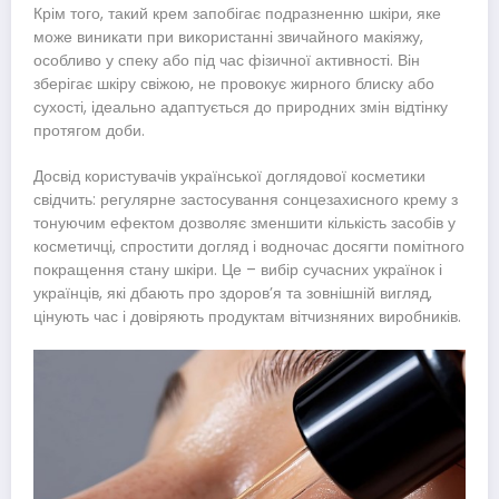
Крім того, такий крем запобігає подразненню шкіри, яке
може виникати при використанні звичайного макіяжу,
особливо у спеку або під час фізичної активності. Він
зберігає шкіру свіжою, не провокує жирного блиску або
сухості, ідеально адаптується до природних змін відтінку
протягом доби.
Досвід користувачів української доглядової косметики
свідчить: регулярне застосування сонцезахисного крему з
тонуючим ефектом дозволяє зменшити кількість засобів у
косметичці, спростити догляд і водночас досягти помітного
покращення стану шкіри. Це – вибір сучасних українок і
українців, які дбають про здоровʼя та зовнішній вигляд,
цінують час і довіряють продуктам вітчизняних виробників.