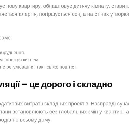
ує нову квартиру, облаштовує дитячу кімнату, ставит
яється алергія, погіршується сон, а на стінах утворю
саме:
абруднення.
ує повітря киснем.
е регулювання, так і свіже повітря.
яції – це дорого і складно
даткових витрат і складних проектів. Насправді сучас
пани встановлюють без глобальних змін у квартирі, 
одів по всьому дому.