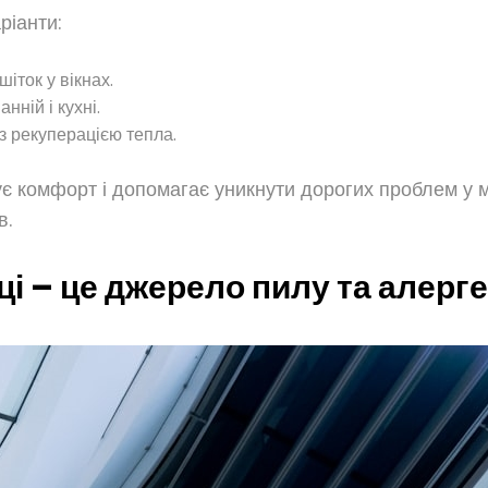
ріанти:
іток у вікнах.
ній і кухні.
 рекуперацією тепла.
щує комфорт і допомагає уникнути дорогих проблем у
в.
ці – це джерело пилу та алерге