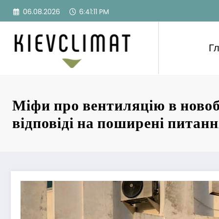
Перейти
06.08.2026
6:41:12 PM
к
содержимому
Г
Міфи про вентиляцію в новоб
відповіді на поширені питан