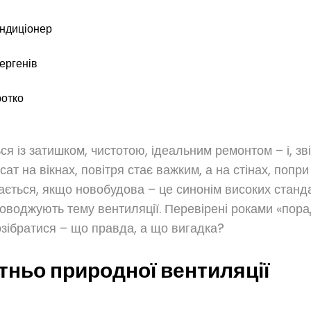
ондиціонер
ергенів
ротко
ся із затишком, чистотою, ідеальним ремонтом – і, з
сат на вікнах, повітря стає важким, а на стінах, поп
ється, якщо новобудова – це синонім високих станда
проводжують тему вентиляції. Перевірені роками «пора
зібратися – що правда, а що вигадка?
тньо природної вентиляції