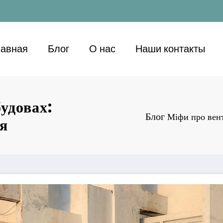
лавная
Блог
О нас
Наши контакты
удовах:
Блог
Міфи про вент
ня