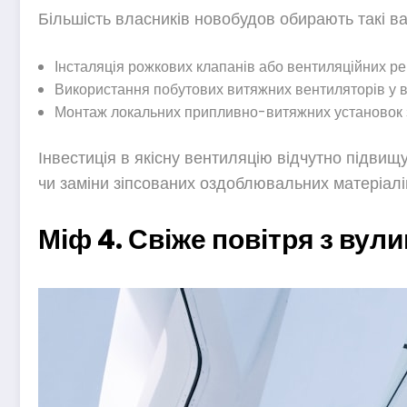
Більшість власників новобудов обирають такі ва
Інсталяція рожкових клапанів або вентиляційних реш
Використання побутових витяжних вентиляторів у ван
Монтаж локальних припливно-витяжних установок з
Інвестиція в якісну вентиляцію відчутно підви
чи заміни зіпсованих оздоблювальних матеріалі
Міф 4. Свіже повітря з вули