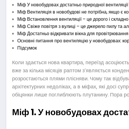
Міф У новобудовах достатньо природної вентиляції
Міф Вентиляція в новобудові не потрібна, якщо є к
Міф Встановлення вентиляції – це дорого і складно
Міф Свіже повітря з вулиці – це джерело пилу та ал
Міф Достатньо відкривати вікна для провітрювання
Основні питання про вентиляцію у новобудовах: ко
Підсумок
Коли здається нова квартира, переїзд асоціюєть
вже за кілька місяців раптом з’являється конден
розростаються плями плісняви. Чому так відбува
архітектурних недоліках, а в міфах, які досі су
обіцянки лише поглиблюють плутанину. Пора ро
Міф 1. У новобудовах доста