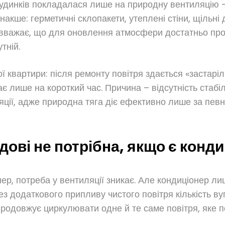
будинків покладалася лише на природну вентиляцію –
накше: герметичні склопакети, утеплені стіни, щільні 
 вважає, що для оновлення атмосфери достатньо прост
тній.
 квартири: після ремонту повітря здається «застаріл
є лише на короткий час. Причина – відсутність стабі
яції, адже природна тяга діє ефективно лише за пев
дові не потрібна, якщо є конд
ер, потреба у вентиляції зникає. Але кондиціонер ли
 додаткового припливу чистого повітря кількість вуг
 продовжує циркулювати одне й те саме повітря, яке 